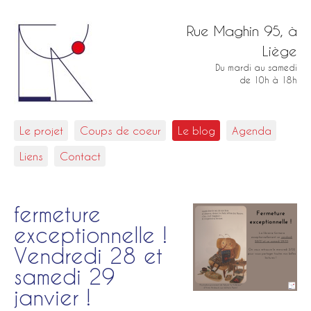
Rue Maghin 95, à
Liège
Du mardi au samedi
de 10h à 18h
Le projet
Coups de coeur
Le blog
Agenda
Liens
Contact
fermeture
exceptionnelle !
Vendredi 28 et
samedi 29
janvier !