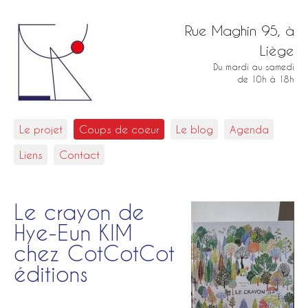
Rue Maghin 95, à
Liège
Du mardi au samedi
de 10h à 18h
Le projet
Coups de coeur
Le blog
Agenda
Liens
Contact
Le crayon de
Hye-Eun KIM
chez CotCotCot
éditions