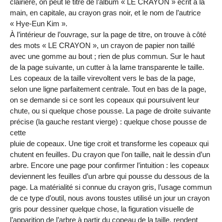
clairière, on peut le titre de l’album « LE CRAYON » écrit à la
main, en capitale, au crayon gras noir, et le nom de l’autrice
« Hye-Eun Kim ».
À l’intérieur de l’ouvrage, sur la page de titre, on trouve à côté
des mots « LE CRAYON », un crayon de papier non taillé
avec une gomme au bout ; rien de plus commun. Sur le haut
de la page suivante, un cutter à la lame transparente le taille.
Les copeaux de la taille virevoltent vers le bas de la page,
selon une ligne parfaitement centrale. Tout en bas de la page,
on se demande si ce sont les copeaux qui poursuivent leur
chute, ou si quelque chose pousse. La page de droite suivante
précise (la gauche restant vierge) : quelque chose pousse de
cette
pluie de copeaux. Une tige croit et transforme les copeaux qui
chutent en feuilles. Du crayon que l’on taille, nait le dessin d’un
arbre. Encore une page pour confirmer l’intuition : les copeaux
deviennent les feuilles d’un arbre qui pousse du dessous de la
page. La matérialité si connue du crayon gris, l’usage commun
de ce type d’outil, nous avons toustes utilisé un jour un crayon
gris pour dessiner quelque chose, la figuration visuelle de
l’apparition de l’arbre à partir du copeau de la taille, rendent